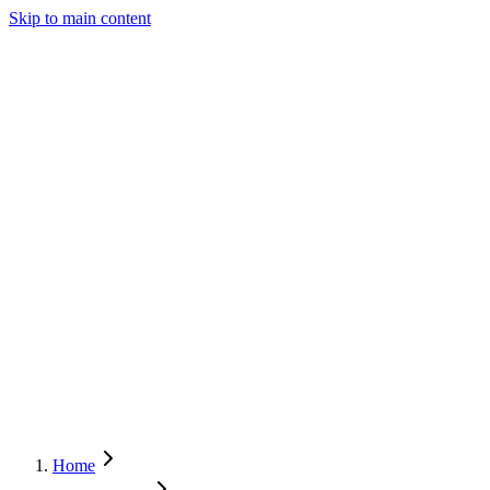
Skip to main content
Trading
Analysis
Market & News
Brokers
Learn
Services
Forum
More
Login
Sign Up
Home