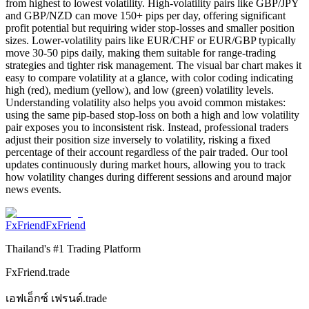
from highest to lowest volatility. High-volatility pairs like GBP/JPY
and GBP/NZD can move 150+ pips per day, offering significant
profit potential but requiring wider stop-losses and smaller position
sizes. Lower-volatility pairs like EUR/CHF or EUR/GBP typically
move 30-50 pips daily, making them suitable for range-trading
strategies and tighter risk management. The visual bar chart makes it
easy to compare volatility at a glance, with color coding indicating
high (red), medium (yellow), and low (green) volatility levels.
Understanding volatility also helps you avoid common mistakes:
using the same pip-based stop-loss on both a high and low volatility
pair exposes you to inconsistent risk. Instead, professional traders
adjust their position size inversely to volatility, risking a fixed
percentage of their account regardless of the pair traded. Our tool
updates continuously during market hours, allowing you to track
how volatility changes during different sessions and around major
news events.
FxFriend
FxFriend
Thailand's #1 Trading Platform
FxFriend.trade
เอฟเอ็กซ์ เฟรนด์.trade