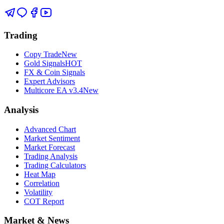
Trading
Copy Trade
New
Gold Signals
HOT
FX & Coin Signals
Expert Advisors
Multicore EA v3.4
New
Analysis
Advanced Chart
Market Sentiment
Market Forecast
Trading Analysis
Trading Calculators
Heat Map
Correlation
Volatility
COT Report
Market & News