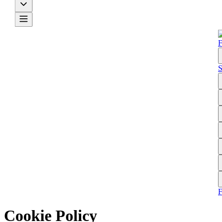
F
S
Cookie Policy