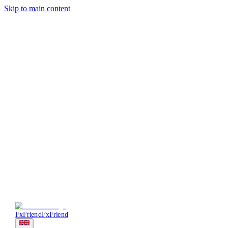
Skip to main content
Trading
Analysis
Market & News
Brokers
Learn
Services
Forum
More
Login
Sign Up
FxFriend
FxFriend