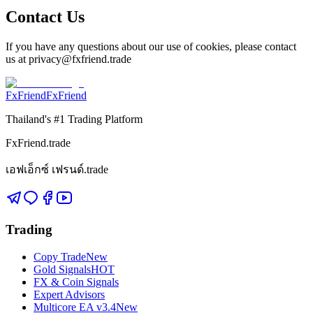
Contact Us
If you have any questions about our use of cookies, please contact
us at privacy@fxfriend.trade
FxFriend
FxFriend
Thailand's #1 Trading Platform
FxFriend.trade
เอฟเอ็กซ์ เฟรนด์.trade
Trading
Copy Trade
New
Gold Signals
HOT
FX & Coin Signals
Expert Advisors
Multicore EA v3.4
New