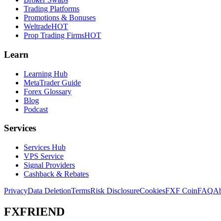
Trading Platforms
Promotions & Bonuses
Weltrade
HOT
Prop Trading Firms
HOT
Learn
Learning Hub
MetaTrader Guide
Forex Glossary
Blog
Podcast
Services
Services Hub
VPS Service
Signal Providers
Cashback & Rebates
Privacy
Data Deletion
Terms
Risk Disclosure
Cookies
FXF Coin
FAQ
Ab
FXFRIEND