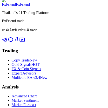
FxFriend
FxFriend
Thailand's #1 Trading Platform
FxFriend.trade
เอฟเอ็กซ์ เฟรนด์.trade
Trading
Copy Trade
New
Gold Signals
HOT
FX & Coin Signals
Expert Advisors
Multicore EA v3.4
New
Analysis
Advanced Chart
Market Sentiment
Market Forecast