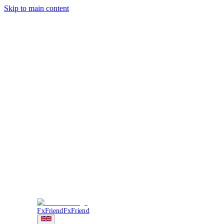
Skip to main content
Trading
Analysis
Market & News
Brokers
Learn
Services
Forum
More
Login
Sign Up
FxFriend
FxFriend