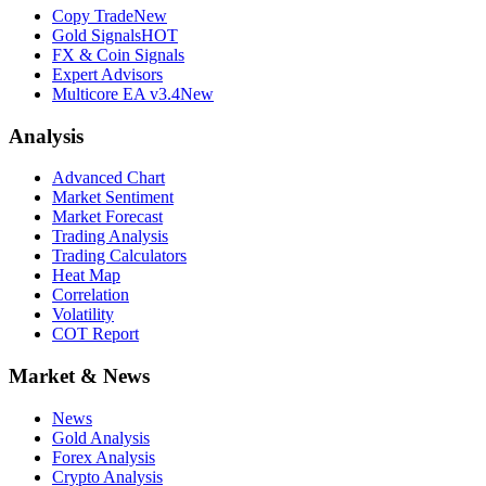
Copy Trade
New
Gold Signals
HOT
FX & Coin Signals
Expert Advisors
Multicore EA v3.4
New
Analysis
Advanced Chart
Market Sentiment
Market Forecast
Trading Analysis
Trading Calculators
Heat Map
Correlation
Volatility
COT Report
Market & News
News
Gold Analysis
Forex Analysis
Crypto Analysis