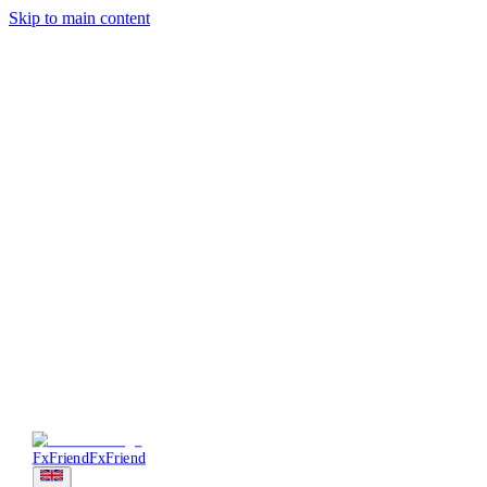
Skip to main content
Trading
Analysis
Market & News
Brokers
Learn
Services
Forum
More
Login
Sign Up
FxFriend
FxFriend