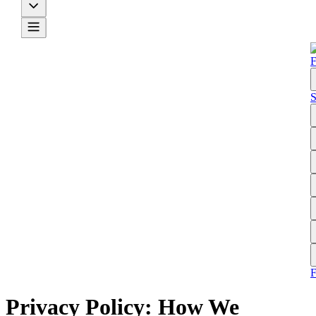
F
S
Privacy Policy: How We