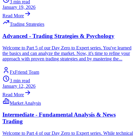
3
min read
January 19, 2026
Read More
Trading Strategies
Advanced - Trading Strategies & Psychology
Welcome to Part 5 of our Day Zero to Expert series. You've learned
the basics and can analyze the market. Now, it's time to refine your
approach with proven trading strategies and by mastering the...
FxFriend Team
3
min read
January 12, 2026
Read More
Market Analysis
Intermediate - Fundamental Analysis & News
Trading
Welcome to Part 4 of our Day Zero to Expert series. While technical