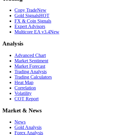
Copy Trade
New
Gold Signals
HOT
FX & Coin Signals
Expert Advisors
Multicore EA v3.4
New
Analysis
Advanced Chart
Market Sentiment
Market Forecast
Trading Analysis
Trading Calculators
Heat Map
Correlation
Volatility
COT Report
Market & News
News
Gold Analysis
Forex Analysis