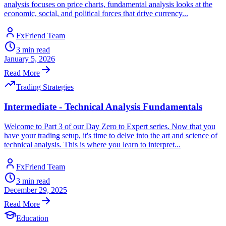
analysis focuses on price charts, fundamental analysis looks at the
economic, social, and political forces that drive currency...
FxFriend Team
3
min read
January 5, 2026
Read More
Trading Strategies
Intermediate - Technical Analysis Fundamentals
Welcome to Part 3 of our Day Zero to Expert series. Now that you
have your trading setup, it's time to delve into the art and science of
technical analysis. This is where you learn to interpret...
FxFriend Team
3
min read
December 29, 2025
Read More
Education