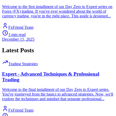
Welcome to the first installment of our Day Zero to Expert series on
Forex (FX) trading. If you've ever wondered about the world of
currency trading, you're in the right place. This guide is designed...
FxFriend Team
3
min read
December 15, 2025
Latest Posts
Trading Strategies
Expert - Advanced Techniques & Professional
Trading
Welcome to the final installment of our Day Zero to Expert series.
You've journeyed from the basics to advanced strategies. Now, we'll
explore the techniques and mindset that separate professional...
FxFriend Team