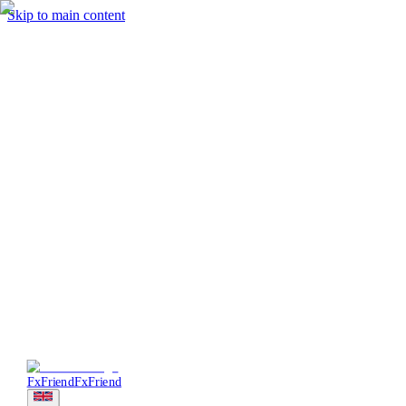
Skip to main content
Trading
Analysis
Market & News
Brokers
Learn
Services
Forum
More
Login
Sign Up
FxFriend
FxFriend