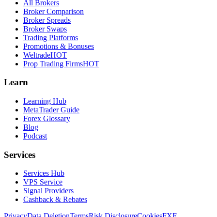
All Brokers
Broker Comparison
Broker Spreads
Broker Swaps
Trading Platforms
Promotions & Bonuses
Weltrade
HOT
Prop Trading Firms
HOT
Learn
Learning Hub
MetaTrader Guide
Forex Glossary
Blog
Podcast
Services
Services Hub
VPS Service
Signal Providers
Cashback & Rebates
Privacy
Data Deletion
Terms
Risk Disclosure
Cookies
FXF