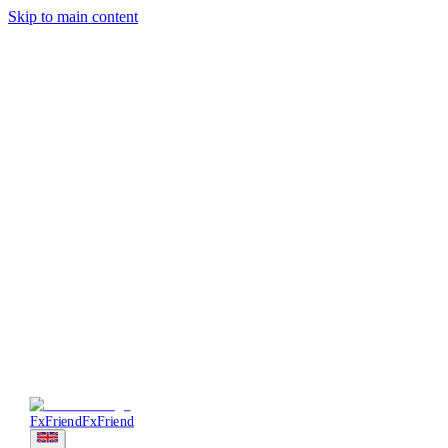
Skip to main content
Trading
Analysis
Market & News
Brokers
Learn
Services
Forum
More
Login
Sign Up
FxFriend
FxFriend