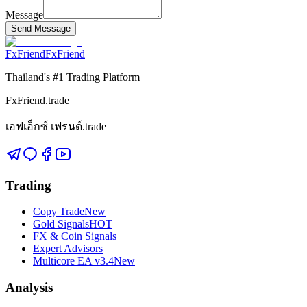
Message
Send Message
FxFriend
FxFriend
Thailand's #1 Trading Platform
FxFriend.trade
เอฟเอ็กซ์ เฟรนด์.trade
Trading
Copy Trade
New
Gold Signals
HOT
FX & Coin Signals
Expert Advisors
Multicore EA v3.4
New
Analysis