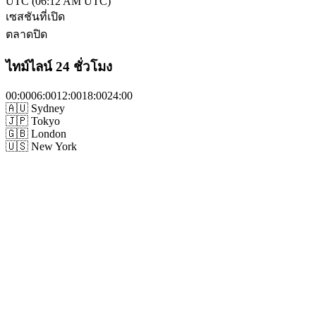
UTC
(
06:12 AM
UTC)
เซสชันที่เปิด
ตลาดปิด
ไทม์ไลน์ 24 ชั่วโมง
00
:00
06
:00
12
:00
18
:00
24
:00
🇦🇺
Sydney
🇯🇵
Tokyo
🇬🇧
London
🇺🇸
New York
07:00 AM
-
04:00 PM