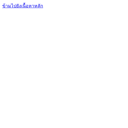
FxFriend
เอฟเอ็กซ์ เฟรนด์
ข้ามไปยังเนื้อหาหลัก
การเทรด
การวิเคราะห์
ตลาดข่าวสาร
โบรกเกอร์
เรียนรู้
บริการ
ฟอรั่มพูดคุย
อื่นๆ
เข้าสู่ระบบ
สมัคร
FxFriend
เอฟเอ็กซ์ เฟรนด์