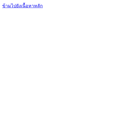
FxFriend
เอฟเอ็กซ์ เฟรนด์
ข้ามไปยังเนื้อหาหลัก
การเทรด
การวิเคราะห์
ตลาดข่าวสาร
โบรกเกอร์
เรียนรู้
บริการ
ฟอรั่มพูดคุย
อื่นๆ
เข้าสู่ระบบ
สมัคร