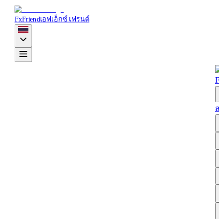
FxFriend
เอฟเอ็กซ์ เฟรนด์
F