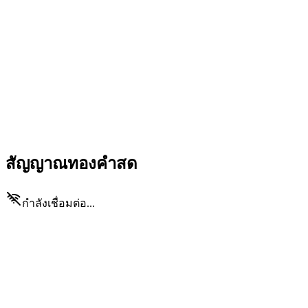
สัญญาณทองคำสด
กำลังเชื่อมต่อ...
GOLD
SELL
••••/••••