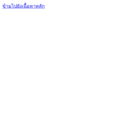
FxFriend
เอฟเอ็กซ์ เฟรนด์
ข้ามไปยังเนื้อหาหลัก
การเทรด
การวิเคราะห์
ตลาดข่าวสาร
โบรกเกอร์
เรียนรู้
บริการ
ฟอรั่มพูดคุย
อื่นๆ
เข้าสู่ระบบ
สมัคร