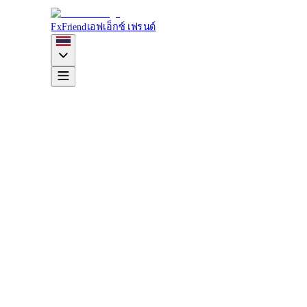
FxFriend
เอฟเอ็กซ์ เฟรนด์