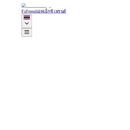
FxFriend
เอฟเอ็กซ์ เฟรนด์