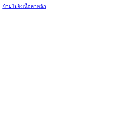
FxFriend
เอฟเอ็กซ์ เฟรนด์
ข้ามไปยังเนื้อหาหลัก
การเทรด
การวิเคราะห์
ตลาดข่าวสาร
โบรกเกอร์
เรียนรู้
บริการ
ฟอรั่มพูดคุย
อื่นๆ
เข้าสู่ระบบ
สมัคร