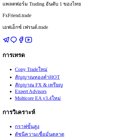
แพลตฟอร์ม Trading อันดับ 1 ของไทย
FxFriend.trade
เอฟเอ็กซ์ เฟรนด์.trade
การเทรด
Copy Trade
ใหม่
สัญญาณทองคำ
HOT
สัญญาณ FX & เหรียญ
Expert Advisors
Multicore EA v3.4
ใหม่
การวิเคราะห์
กราฟขั้นสูง
ดัชนีความเชื่อมั่นตลาด