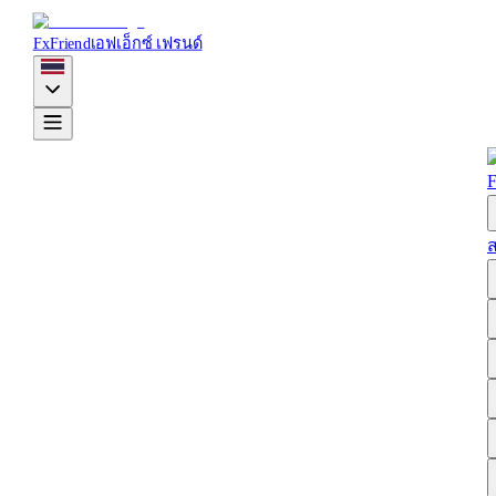
FxFriend
เอฟเอ็กซ์ เฟรนด์
F