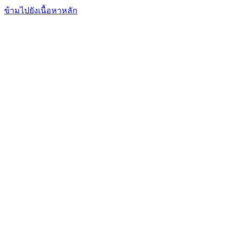
FxFriend
เอฟเอ็กซ์ เฟรนด์
ข้ามไปยังเนื้อหาหลัก
การเทรด
การวิเคราะห์
ตลาดข่าวสาร
โบรกเกอร์
เรียนรู้
บริการ
ฟอรั่มพูดคุย
อื่นๆ
เข้าสู่ระบบ
สมัคร