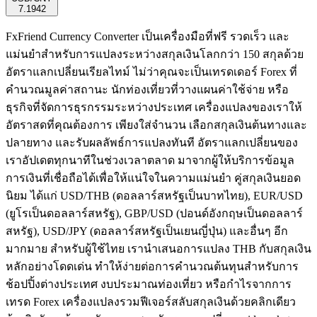
7.1942
FxFriend Currency Converter เป็นเครื่องมือที่ฟรี รวดเร็ว และ
แม่นยำสำหรับการแปลงระหว่างสกุลเงินโลกกว่า 150 สกุลด้วย
อัตราแลกเปลี่ยนเรียลไทม์ ไม่ว่าคุณจะเป็นเทรดเดอร์ Forex ที่
คำนวณมูลค่าสถานะ นักท่องเที่ยวที่วางแผนค่าใช้จ่าย หรือ
ธุรกิจที่จัดการธุรกรรมระหว่างประเทศ เครื่องแปลงของเราให้
อัตราสดที่คุณต้องการ เพียงใส่จำนวน เลือกสกุลเงินต้นทางและ
ปลายทาง และรับผลลัพธ์การแปลงทันที อัตราแลกเปลี่ยนของ
เราอัปเดตทุกนาทีในช่วงเวลาตลาด มาจากผู้ให้บริการข้อมูล
การเงินที่เชื่อถือได้เพื่อให้แน่ใจในความแม่นยำ คู่สกุลเงินยอด
นิยม ได้แก่ USD/THB (ดอลลาร์สหรัฐเป็นบาทไทย), EUR/USD
(ยูโรเป็นดอลลาร์สหรัฐ), GBP/USD (ปอนด์อังกฤษเป็นดอลลาร์
สหรัฐ), USD/JPY (ดอลลาร์สหรัฐเป็นเยนญี่ปุ่น) และอื่นๆ อีก
มากมาย สำหรับผู้ใช้ไทย เรานำเสนอการแปลง THB กับสกุลเงิน
หลักอย่างโดดเด่น ทำให้ง่ายต่อการคำนวณต้นทุนสำหรับการ
ช้อปปิ้งต่างประเทศ งบประมาณท่องเที่ยว หรือกำไรจากการ
เทรด Forex เครื่องแปลงรวมฟีเจอร์สลับสกุลเงินด้วยคลิกเดียว