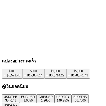
$
เป็น
🇹🇭
THB
-
Thai Baht
35,714.29
฿
อัตราแลกเปลี่ยน
1
USD
=
35.7143
THB
1
THB
=
0.0280
USD
อัปเดตอัตรา
:
6:12:20 AM
แปลงอย่างรวดเร็ว
$
100
$
500
$
1,000
$
5,000
=
฿
3,571.43
=
฿
17,857.14
=
฿
35,714.29
=
฿
178,571.43
คู่เงินยอดนิยม
USD
/
THB
EUR
/
USD
GBP
/
USD
USD
/
JPY
EUR
/
THB
35.7143
1.0850
1.2650
149.2537
38.7500
USD
/
CNY