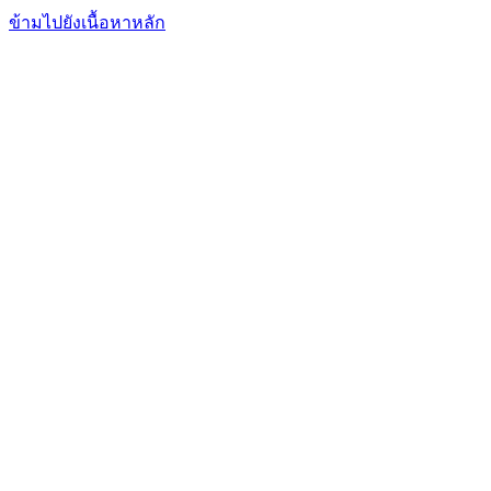
FxFriend
เอฟเอ็กซ์ เฟรนด์
ข้ามไปยังเนื้อหาหลัก
การเทรด
การวิเคราะห์
ตลาดข่าวสาร
โบรกเกอร์
เรียนรู้
บริการ
ฟอรั่มพูดคุย
อื่นๆ
เข้าสู่ระบบ
สมัคร