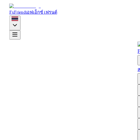
FxFriend
เอฟเอ็กซ์ เฟรนด์
F