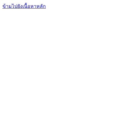
FxFriend
เอฟเอ็กซ์ เฟรนด์
ข้ามไปยังเนื้อหาหลัก
การเทรด
การวิเคราะห์
ตลาดข่าวสาร
โบรกเกอร์
เรียนรู้
บริการ
ฟอรั่มพูดคุย
อื่นๆ
เข้าสู่ระบบ
สมัคร