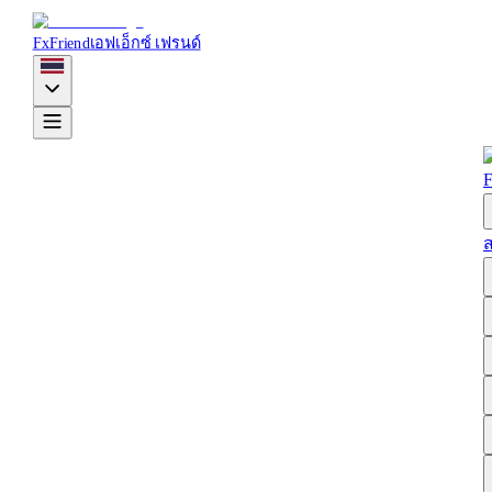
FxFriend
เอฟเอ็กซ์ เฟรนด์
F