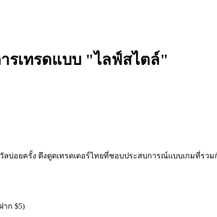
ะการเทรดแบบ "ไลฟ์สไตล์"
ลบ่อยครั้ง ดึงดูดเทรดเดอร์ไทยที่ชอบประสบการณ์แบบเกมที่รวมกั
ฝาก $5)