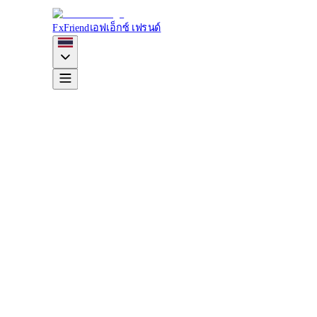
FxFriend
เอฟเอ็กซ์ เฟรนด์