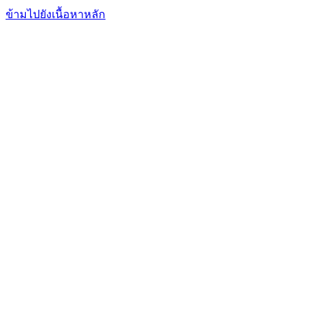
FxFriend
เอฟเอ็กซ์ เฟรนด์
ข้ามไปยังเนื้อหาหลัก
การเทรด
การวิเคราะห์
ตลาดข่าวสาร
โบรกเกอร์
เรียนรู้
บริการ
ฟอรั่มพูดคุย
อื่นๆ
เข้าสู่ระบบ
สมัคร