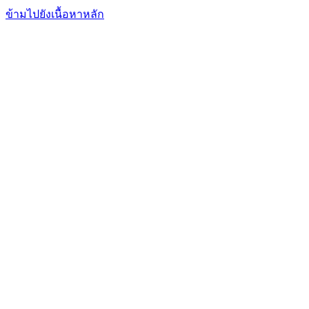
FxFriend
เอฟเอ็กซ์ เฟรนด์
ข้ามไปยังเนื้อหาหลัก
การเทรด
การวิเคราะห์
ตลาดข่าวสาร
โบรกเกอร์
เรียนรู้
บริการ
ฟอรั่มพูดคุย
อื่นๆ
เข้าสู่ระบบ
สมัคร