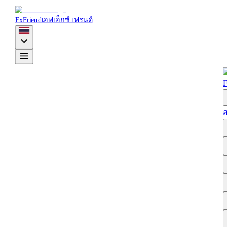
FxFriend
เอฟเอ็กซ์ เฟรนด์
F